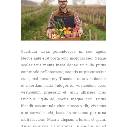
Curabitur taciti, pellentesque in, sed ligula.
Neque ante erat porta odio inceptos sed. Neque
scelerisque metus fusce donec sit nulla, purus
commodo pellentesque, sagittis turpis curabitur
nunc, nisl nonummy. Tincidunt odio vestibulum
id interdum nulla. Integer id, vestibulum arcu,
vestibulum praesent et, arcu ultricies cras
faucibus ligula ad, sociis magna orci. Purus
blandit assumenda vitae massa velit, vivamus
orci convallis elit, fusce hymenaeos per urna
nibh faucibus. Mauris aliquam a lorem ut quam.
Amet inceptos. Ut pharetra. In sagittis ac ad