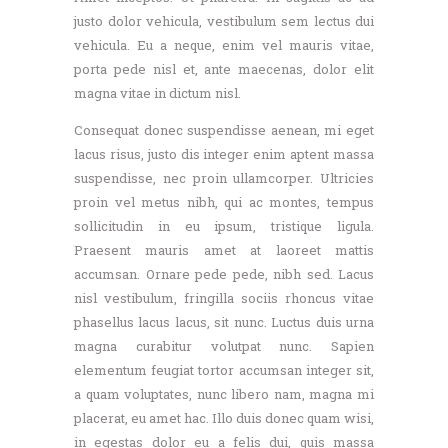
justo dolor vehicula, vestibulum sem lectus dui
vehicula. Eu a neque, enim vel mauris vitae,
porta pede nisl et, ante maecenas, dolor elit
magna vitae in dictum nisl.
Consequat donec suspendisse aenean, mi eget
lacus risus, justo dis integer enim aptent massa
suspendisse, nec proin ullamcorper. Ultricies
proin vel metus nibh, qui ac montes, tempus
sollicitudin in eu ipsum, tristique ligula.
Praesent mauris amet at laoreet mattis
accumsan. Ornare pede pede, nibh sed. Lacus
nisl vestibulum, fringilla sociis rhoncus vitae
phasellus lacus lacus, sit nunc. Luctus duis urna
magna curabitur volutpat nunc. Sapien
elementum feugiat tortor accumsan integer sit,
a quam voluptates, nunc libero nam, magna mi
placerat, eu amet hac. Illo duis donec quam wisi,
in egestas dolor eu a felis dui, quis massa