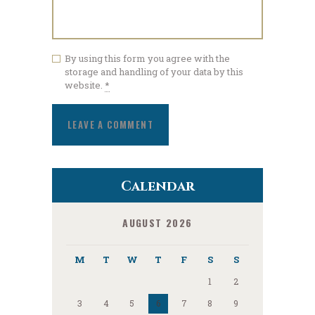
By using this form you agree with the
storage and handling of your data by this
website.
*
Calendar
AUGUST 2026
M
T
W
T
F
S
S
1
2
3
4
5
6
7
8
9